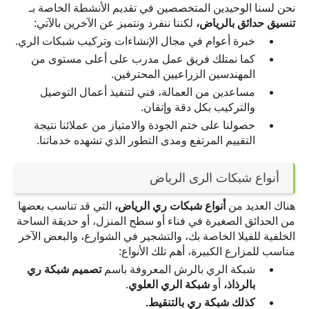
نحن لسنا الوحيدين المتخصصين في تقديم الأنشطة الخاصة بـ 
تنسيق حدائق بالرياض،
 لكننا ننفرد ونتميز عن الآخرين بالآتي:
خبرة أعوام في مجال الإنشاءات وتركيب شبكات الري.
كما نمتلك فريق عمل مدرب على أعلى مستوى من 
المهندسين الزراعيين المحترفين.
مساعدين من العمالة، فني لتنفيذ أعمال التوصيل 
والتركيب بكل دقة وإتقان.
حصولنا على ختم الجودة والامتياز من عملائنا نتيجة 
التقييم المرتفع ومدى التطور الذي تشهده خدماتنا.
أنواع شبكات الرى الرياض
هناك العديد من 
أنواع شبكات ري الرياض،
 التي قد تناسب بعضها 
من الحدائق الصغيرة في فناء أو سطح المنزل، أو حديقة الساحة 
الخلفية للفيلا الخاصة بك، والتشجير في الشوارع، والبعض الآخر 
مناسب للمزارع الكبيرة، أهم تلك الأنواع:
شبكة الري بالرش المعروفة باسم 
تصميم شبكة ري 
بالرذاذ،
 أو 
شبكة الري العلوي
.
كذلك شبكة ري بالتنقيط.