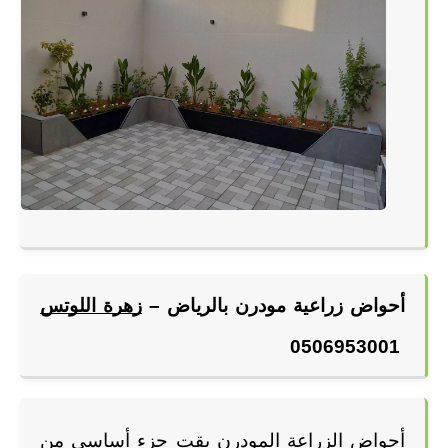
أحواض زراعية مودرن بالرياض –
زهرة اللوتس
 0506953001
أحواض الزراعة المودرن بقت جزء أساسي من 