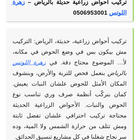
تركيب أحواض زراعية حديثة بالرياض –
زهرة 
اللوتس
 0506953001
تركيب أحواض زراعية، حديثة، الرياض: التركيب 
مش بيكون بس في وضع الحوض في مكانه، 
لأ… الموضوع محتاج دقة. في
زهرة اللوتس
بالرياض
 بنعمل فحص للتربة والأرض، وبنشوف 
المكان الأمثل للحوض علشان النبات يعيش. 
كمان بنركّب أنظمة صرف وري تناسب نوع 
الحوض والنبات. الأحواض الزراعية الحديثة 
محتاجة تركيب احترافي علشان تفضل ثابتة 
ومش تتلف من حرارة الشمس ولا المية، وده 
سر نجاح شغلنا في كل مشاريع تنسيق الحدائق.