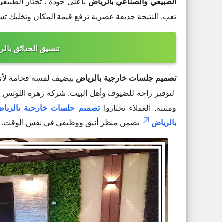
الطبيعي والصناعي بالرياض
بأعلى جودة . تختار الطبي
تعب. النتيجة حديقة عصرية ترفع قيمة المكان وتخليك ت
تنسيق الحدائق بالرياض :
تصميم جلسات خارجية بالرياض
بيضيف لمسة فخامة لأي ح
لتوفير راحة للضيوف وأهل البيت. شركة زهرة اللوتس 0506953001 تقدم
ومتينة. العملاء يختاروا
تصميم جلسات خارجية بالريا
بالرياض
يضمن منظر أنيق ووظيفي في نفس الوقت.